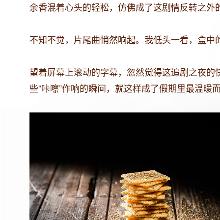
余香混着心头的轻松，仿佛成了这剧情反转之外
不知不觉，片尾曲悄然响起。我低头一看，盒中
望着屏幕上滚动的字幕，忽然觉得这追剧之夜的快
些“咔嚓”作响的瞬间，就这样成了假期里最温暖