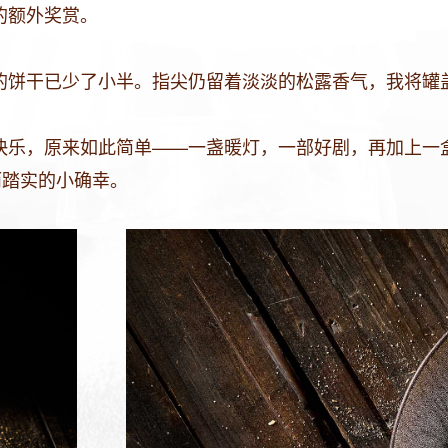
的额外奖赏。
的饼干已少了小半。指尖仍留着淡淡的松露香气，我将罐
乐，原来如此简单——一盏暖灯，一部好剧，再加上一盒
而踏实的小确幸。