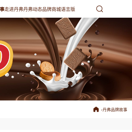
事
走进丹弗
丹弗动态
品牌商城
语言版
›
丹弗品牌故事