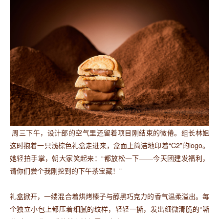
周三下午，设计部的空气里还留着项目刚结束的微倦。组长林姐
这时抱着一只浅棕色礼盒走进来，盒面上简洁地印着“C2”的logo。
她轻拍手掌，朝大家笑起来：“都放松一下——今天团建发福利，
请你们尝个我刚挖到的下午茶宝藏！”
礼盒掀开，一缕混合着烘烤榛子与醇黑巧克力的香气温柔溢出。每
个独立小包上都压着细腻的纹样，轻轻一撕，发出细微清脆的“嘶