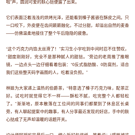
啦”声，圆润可爱的麸心挞便露了出来。
它们表面泛着浅浅的烘烤光泽，还能看到榛子酱嵌在酥皮之间。只
一口咬下，外皮便在齿间簌簌融化，不过分甜，却溢出自然的麦香
——仿佛温柔地接住了整个午后隐隐的疲惫。
“这个巧克力内馅太丝滑了！”实习生小宇吃到中间时忍不住赞叹，
“甜度刚刚好，完全不是那种腻人的甜挞。”旁边的老周推了推眼
镜，一边点头一边仔细看着包装：“0反式脂肪酸、0防腐剂，适合
我们这些整天码字画图的人，吃着没负担。”
林姐为大家递上温热的伯爵茶，“特意选了榛子巧克力味，配茶正
好。试吃时就觉得它不一样——酥松不腻，吃完整个人都轻松
了。”渐渐地，原本散落在工位间的同事们都聚到了休息区长桌
旁，有人聊起提案中的趣事，有人分享最近发现的好店，手中的麸
心挞成了无声却温暖的话题开关。
设计师阿瑶吃完最后一口，细心折好包装纸，笑着说：“感觉被这