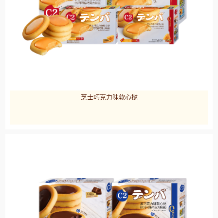
芝士巧克力味软心挞