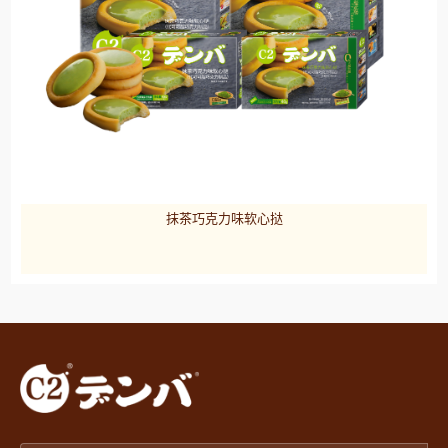
抹茶巧克力味软心挞