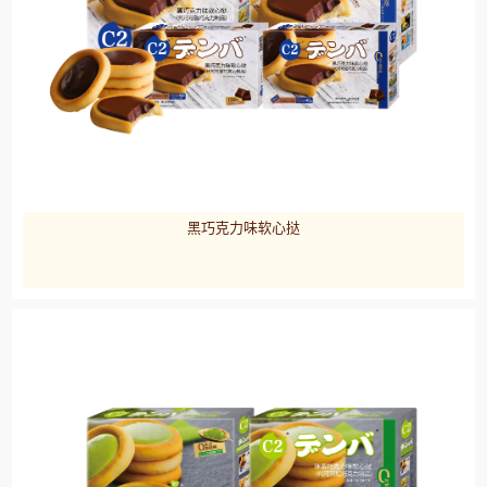
黑巧克力味软心挞