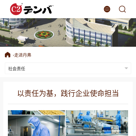
网站首页
丹弗产品
›
走进丹弗
丹弗品牌故事
走进丹弗
丹弗动态
以责任为基，践行企业使命担当
品牌商城
语言版